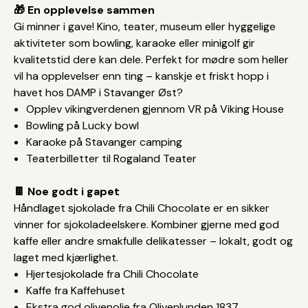
🎁 En opplevelse sammen
Gi minner i gave! Kino, teater, museum eller hyggelige
aktiviteter som bowling, karaoke eller minigolf gir
kvalitetstid dere kan dele. Perfekt for mødre som heller
vil ha opplevelser enn ting – kanskje et friskt hopp i
havet hos DAMP i Stavanger Øst?
Opplev vikingverdenen gjennom VR på Viking House
Bowling på Lucky bowl
Karaoke på Stavanger camping
Teaterbilletter til Rogaland Teater
🍫 Noe godt i gapet
Håndlaget sjokolade fra Chili Chocolate er en sikker
vinner for sjokoladeelskere. Kombiner gjerne med god
kaffe eller andre smakfulle delikatesser – lokalt, godt og
laget med kjærlighet.
Hjertesjokolade fra Chili Chocolate
Kaffe fra Kaffehuset
Ekstra god olivenolje fra Olivenlunden 1837