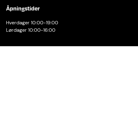
Åpningstider
Hverdager 10:00-19:00
Lørdager 10:00-16:00
Kontakt oss
Stavanger
Sentrum AS
Østervåg 6
4006 Stavanger
Tlf:
51 89 51 51
E-post:
post@byen.no
Personvernerklæring