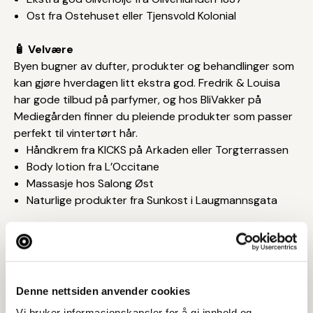
Ost fra Ostehuset eller Tjensvold Kolonial
🧴 Velvære
Byen bugner av dufter, produkter og behandlinger som
kan gjøre hverdagen litt ekstra god. Fredrik & Louisa
har gode tilbud på parfymer, og hos BliVakker på
Mediegården finner du pleiende produkter som passer
perfekt til vintertørt hår.
Håndkrem fra KICKS på Arkaden eller Torgterrassen
Body lotion fra L’Occitane
Massasje hos Salong Øst
Naturlige produkter fra Sunkost i Laugmannsgata
🏡 Noe fint til hjemmet
Det er alltid hyggelig med noe nytt å pynte med. I
sentrum finner du mange inspirerende butikker –
Brødrene Pedersen har garantert noe som passer
Denne nettsiden anvender cookies
enhver mor.
Vi bruker informasjonskapsler for å gi innhold og