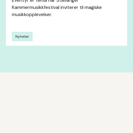
Eventyr er tema når Stavanger
Kammermusikkfestival inviterer til magiske
musikkopplevelser.
Nyheter