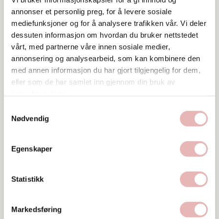
Duftlys fra Tønessen
annonser et personlig preg, for å levere sosiale
En fin kopp fra Norli eller Ark
mediefunksjoner og for å analysere trafikken vår. Vi deler
En morsom vase fra Things With A Story
dessuten informasjon om hvordan du bruker nettstedet
En vakker duk fra Husfliden
vårt, med partnerne våre innen sosiale medier,
annonsering og analysearbeid, som kan kombinere den
👗 Klær
med annen informasjon du har gjort tilgjengelig for dem,
Stavanger sentrum byr på et bredt utvalg butikker.
eller som de har samlet inn gjennom din bruk av
Kanskje en myk pysj, en fin topp eller behagelige
tjenestene deres.
koseklær står øverst på ønskelisten?
Norsk design fra Holzweiler i Søregata
Samtykkevalg
Nødvendig
En vakker genser fra Angel Mote
Topp fra Levi’s
Koseklær fra Gina Tricot
Egenskaper
Her er noen tips som kan hjelpe deg på veien 💕
Statistikk
Markedsføring