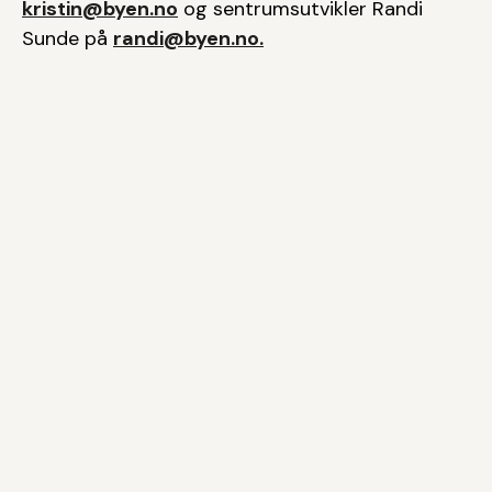
kristin@byen.no
og sentrumsutvikler Randi
Sunde på
randi@byen.no.