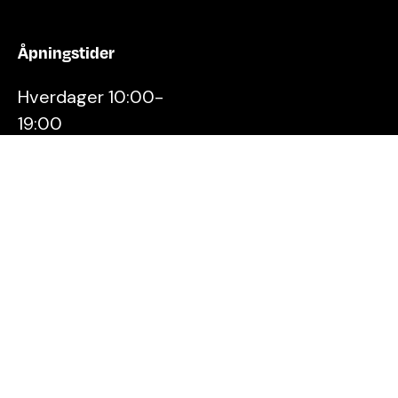
Åpningstider
Hverdager 10:00-
19:00
Lørdager 10:00-16:00
Kontakt oss
Stavanger
Sentrum AS
Østervåg 6
4006 Stavanger
Tlf:
51 89 51 51
E-post: