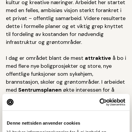
kultur og kreative næringer. Arbeidet her startet
med en felles, ambisiøs visjon sterkt forankret i
et privat – offentlig samarbeid. Videre resulterte
dette i formelle planer og et viktig grep knyttet
til fordeling av kostanden for nødvendig
infrastruktur og grøntområder.
I dag er området blant de mest
attraktive
å bo i
med flere nye boligprosjekter og store, nye
offentlige funksjoner som sykehjem,
brannstasjon, skoler og grøntområder. I arbeidet
med
Sentrumsplanen
økte interessen for å
styrke samarbeidet mellom offentlige og private
parter. Det var helt nødvendig for å ivareta det
innfløkte nettet av interesser i sentrum;
offentlige funksjoner, gårdeiere, utviklere, butikk
Denne nettsiden anvender cookies
og servering, turisme og opplevelse. En offentlig