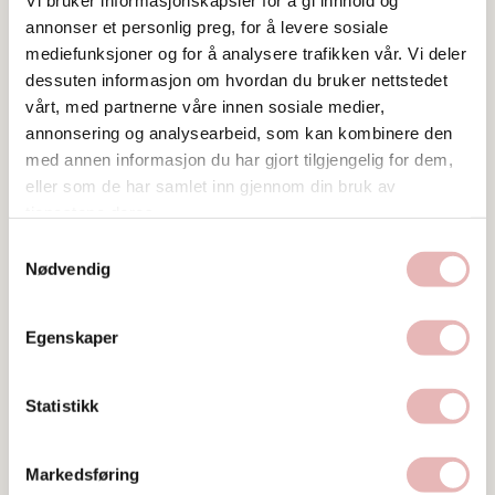
Vi bruker informasjonskapsler for å gi innhold og
og juridisk reguleringsplan
annonser et personlig preg, for å levere sosiale
kan ivareta arealdisponering og til en viss grad
mediefunksjoner og for å analysere trafikken vår. Vi deler
utforming av byen, men den kan ikke sørge for
dessuten informasjon om hvordan du bruker nettstedet
vårt, med partnerne våre innen sosiale medier,
samarbeidet og oppfølgingen som kreves for å
annonsering og analysearbeid, som kan kombinere den
gjøre sentrum attraktiv gjennom aktivitet,
med annen informasjon du har gjort tilgjengelig for dem,
oppfølging av private initativer og
eller som de har samlet inn gjennom din bruk av
områdeutvikling innenfor de mange nabolagene i
tjenestene deres.
sentrum.
Samtykkevalg
Nødvendig
Sentrumsplanen
strekker seg fra
Bjergstedparken i nord til Lervig i øst, og har
Egenskaper
dermed med seg mange distrikter eller nabolag
tett opp mot sentrumskjernen og tilgrensende
områder. og har dermed med seg mange
Statistikk
distrikter eller nabolag tett opp mot
sentrumskjernen og tilgrensende områder, i
Markedsføring