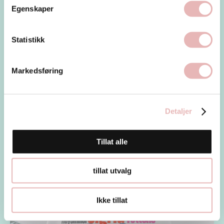
Egenskaper
Statistikk
Markedsføring
Bli frivillig under Tall ship Races
Detaljer
Ønsker du å bidra til Norges største gratis
arrangement i 2026? Da bør...
Tillat alle
Nyheter
tillat utvalg
Ikke tillat