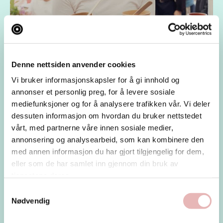
Vi teller ned til Gladmat
Denne nettsiden anvender cookies
Denne uken skal vi endelig spise oss stappmette
Vi bruker informasjonskapsler for å gi innhold og
igjen.Velkommen til Gladmat 24. til...
annonser et personlig preg, for å levere sosiale
mediefunksjoner og for å analysere trafikken vår. Vi deler
dessuten informasjon om hvordan du bruker nettstedet
Nyheter
vårt, med partnerne våre innen sosiale medier,
annonsering og analysearbeid, som kan kombinere den
med annen informasjon du har gjort tilgjengelig for dem,
eller som de har samlet inn gjennom din bruk av
tjenestene deres.
Samtykkevalg
Nødvendig