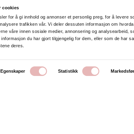
r cookies
er for å gi innhold og annonser et personlig preg, for å levere s
nalysere trafikken vår. Vi deler dessuten informasjon om hvorda
Kontakt oss
nerne våre innen sosiale medier, annonsering og analysearbeid, 
formasjon du har gjort tilgjengelig for dem, eller som de har sa
Stavanger Sentrum AS
stene deres.
Østervåg 6
4006 Stavanger
Tlf:
51 89 51 51
Egenskaper
Statistikk
Markedsfø
E-post:
post@byen.no
Personvernerklæring
Cookies