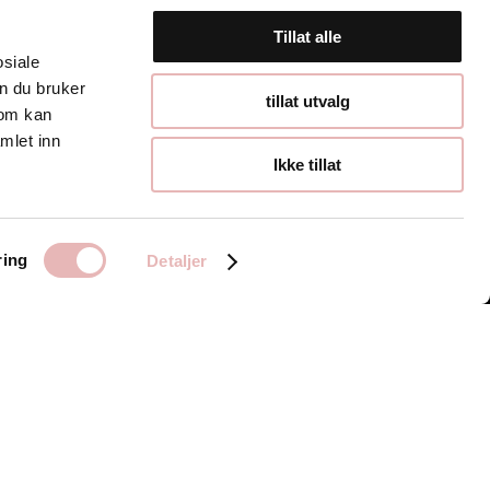
Tillat alle
osiale
n du bruker
Åpningstider
tillat utvalg
som kan
mlet inn
Hverdager 10:00-
Ikke tillat
19:00
Lørdager 10:00-16:00
ring
Detaljer