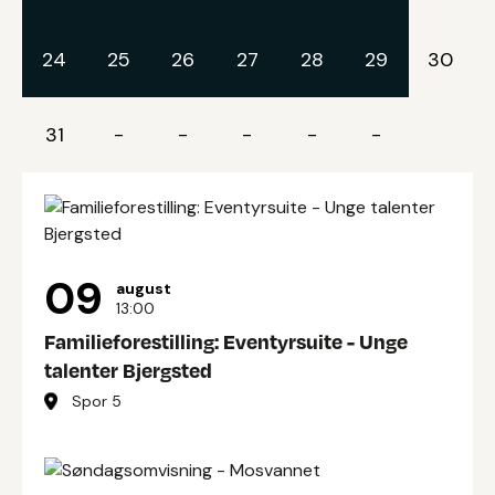
24
25
26
27
28
29
30
31
-
-
-
-
-
09
august
13:00
Familieforestilling: Eventyrsuite - Unge
talenter Bjergsted
Spor 5