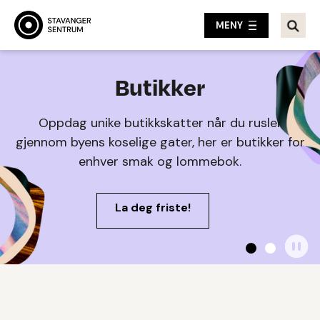
MENY
Mat & drikke
Butikker
Oppdag unike butikkskatter når du rusler
Stavanger sentrum byr på fantastiske
gjennom byens koselige gater, her er butikker for
smaksopplevelser med sitt brede og herlige
enhver smak og lommebok.
utvalg!
La deg friste!
Se utvalget