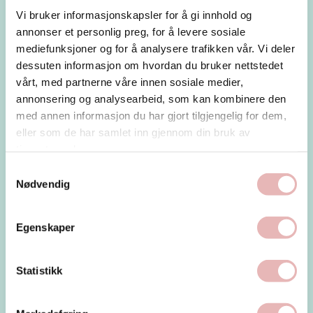
Vi bruker informasjonskapsler for å gi innhold og
Overnatting
Gatene våre
annonser et personlig preg, for å levere sosiale
mediefunksjoner og for å analysere trafikken vår. Vi deler
dessuten informasjon om hvordan du bruker nettstedet
Kjekke ting for ungdommen i byen
vårt, med partnerne våre innen sosiale medier,
annonsering og analysearbeid, som kan kombinere den
med annen informasjon du har gjort tilgjengelig for dem,
eller som de har samlet inn gjennom din bruk av
tjenestene deres.
Samtykkevalg
Nødvendig
Siste nytt fra byen
Egenskaper
Statistikk