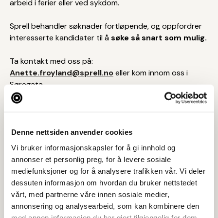
arbeid i ferier eller ved sykdom.
Sprell behandler søknader fortløpende, og oppfordrer
interesserte kandidater til å
søke så snart som mulig.
Ta kontakt med oss på:
Anette.froyland@sprell.no
eller kom innom oss i
Søregata.
Jobbe i byen?
Denne nettsiden anvender cookies
Vi bruker informasjonskapsler for å gi innhold og
Del på sosiale medier
annonser et personlig preg, for å levere sosiale
mediefunksjoner og for å analysere trafikken vår. Vi deler
dessuten informasjon om hvordan du bruker nettstedet
vårt, med partnerne våre innen sosiale medier,
annonsering og analysearbeid, som kan kombinere den
med annen informasjon du har gjort tilgjengelig for dem,