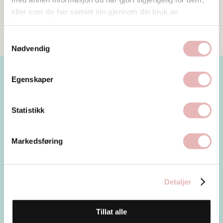
eller som de har samlet inn gjennom din bruk av
tjenestene deres.
Samtykkevalg
Nødvendig
Egenskaper
Les mer
Statistikk
Markedsføring
Detaljer
Tillat alle