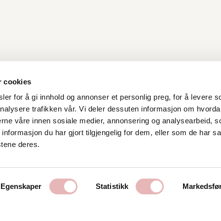
r cookies
er for å gi innhold og annonser et personlig preg, for å levere s
Kontakt oss
nalysere trafikken vår. Vi deler dessuten informasjon om hvorda
nerne våre innen sosiale medier, annonsering og analysearbeid, 
Stavanger Sentrum AS
formasjon du har gjort tilgjengelig for dem, eller som de har sa
Østervåg 6
stene deres.
4006 Stavanger
Tlf:
51 89 51 51
E-post:
post@byen.no
Egenskaper
Statistikk
Markedsfø
Personvernerklæring