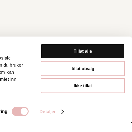
Tillat alle
osiale
Åpningstider
n du bruker
tillat utvalg
som kan
Hverdager 10:00-19:00
mlet inn
Lørdager 10:00-16:00
Ikke tillat
ring
Detaljer