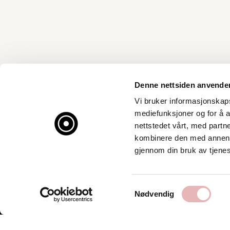
Denne nettsiden anvende
Vi bruker informasjonskapsl
mediefunksjoner og for å a
nettstedet vårt, med part
kombinere den med annen in
gjennom din bruk av tjene
Samtykkevalg
Nødvendig