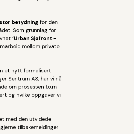
stor betydning
for den
rådet. Som grunnlag for
avnet
‘Urban Sjøfront -
amarbeid mellom private
m et nytt formalisert
r Sentrum AS, har vi nå
åde om prosessen f.o.m
ert og hvilke oppgaver vi
et med den utvidede
 gjerne tilbakemeldinger