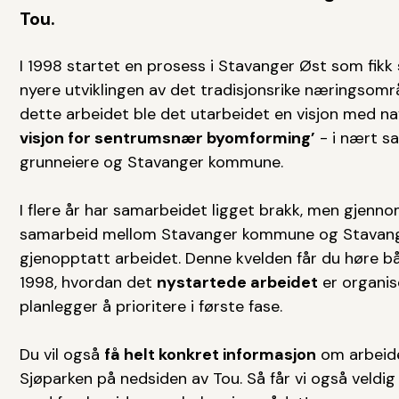
Tou.
I 1998 startet en prosess i Stavanger Øst som fikk
nyere utviklingen av det tradisjonsrike næringsom
dette arbeidet ble det utarbeidet en visjon med n
visjon for sentrumsnær byomforming’
- i nært s
grunneiere og Stavanger kommune.
I flere år har samarbeidet ligget brakk, men gjenno
samarbeid mellom Stavanger kommune og Stavange
gjenopptatt arbeidet. Denne kvelden får du høre b
1998, hvordan det
nystartede arbeidet
er organis
planlegger å prioritere i første fase.
Du vil også
få helt konkret informasjon
om arbeid
Sjøparken på nedsiden av Tou. Så får vi også veldig