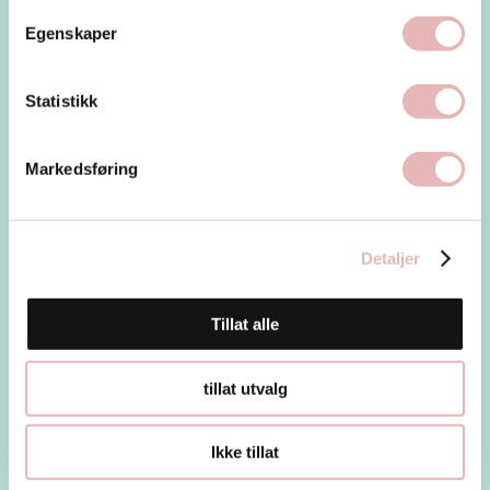
Egenskaper
Statistikk
Markedsføring
Detaljer
Ny butikk på MagasinBlaa
Tillat alle
I dag åpnet Stolt Lokalt på MagasinBlaa.
tillat utvalg
Nyåpninger
Ikke tillat