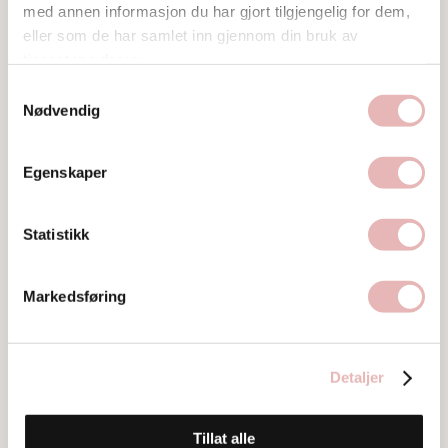
med annen informasjon du har gjort tilgjengelig for dem,
eller som de har samlet inn gjennom din bruk av
tjenestene deres.
Samtykkevalg
Nødvendig
Egenskaper
Statistikk
Markedsføring
Tar BYENgavekortet
Besøksadresse
Detaljer
Klubbgata 5, 4013 Stavanger
Tillat alle