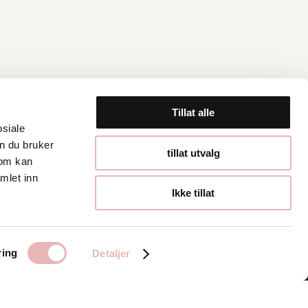
Tillat alle
osiale
n du bruker
Åpningstider
tillat utvalg
som kan
mlet inn
Hverdager 10:00-
Ikke tillat
19:00
Lørdager 10:00-16:00
ring
Detaljer