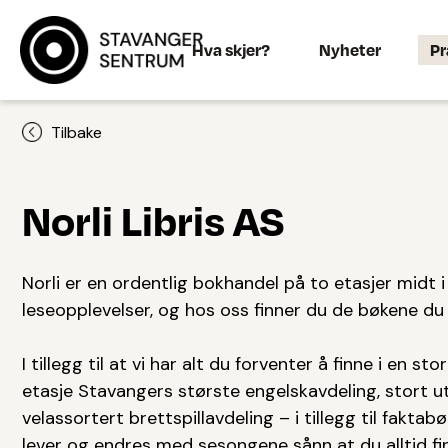
Hva skjer?
Nyheter
Pr
Tilbake
Norli Libris AS
Norli er en ordentlig bokhandel på to etasjer midt 
leseopplevelser, og hos oss finner du de bøkene du 
I tillegg til at vi har alt du forventer å finne i en 
etasje Stavangers største engelskavdeling, stort u
velassortert brettspillavdeling – i tillegg til fakt
lever og endres med sesongene sånn at du alltid fi