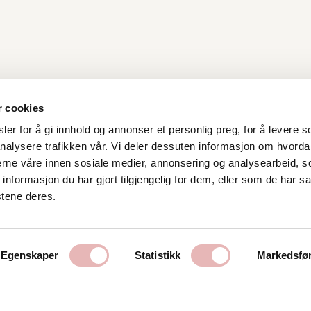
r cookies
er for å gi innhold og annonser et personlig preg, for å levere s
nalysere trafikken vår. Vi deler dessuten informasjon om hvorda
Kontakt oss
nerne våre innen sosiale medier, annonsering og analysearbeid, 
formasjon du har gjort tilgjengelig for dem, eller som de har sa
Stavanger Sentrum AS
stene deres.
Østervåg 6
4006 Stavanger
Tlf:
51 89 51 51
Egenskaper
Statistikk
Markedsfø
E-post:
post@byen.no
Personvernerklæring