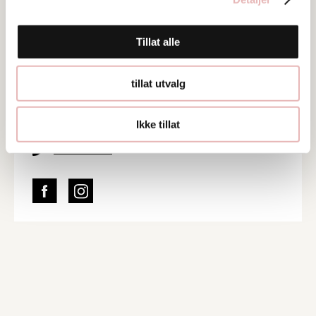
Besøksadresse
Østervåg 10, 4006 STAVANGER
Tillat alle
Web
tillat utvalg
Besøk nettside
Ta kontakt
Ikke tillat
902 80 412