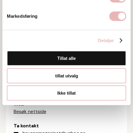
Markedsføring
Detaljer
Tar BYENgavekortet
Tillat alle
Tar digitalt BYENgavekort
tillat utvalg
Besøksadresse
Domkirkeplassen 2, 4006 Stavanger
Ikke tillat
Web
Besøk nettside
Ta kontakt