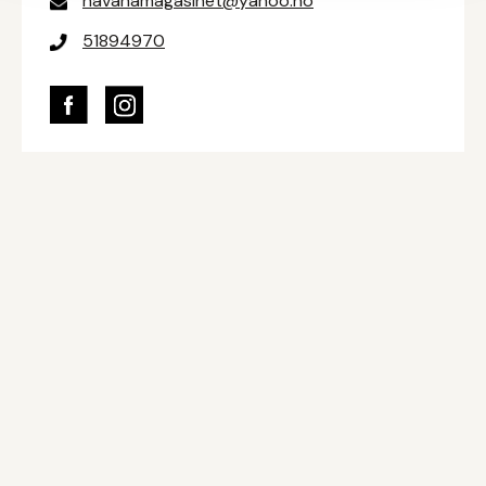
havanamagasinet@yahoo.no
51894970