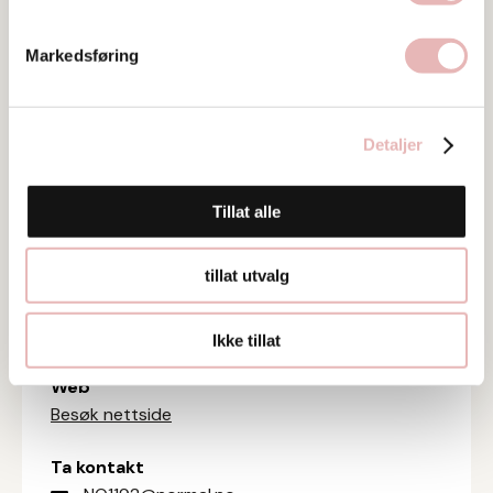
Markedsføring
Detaljer
Tar BYENgavekortet
Tillat alle
Tar digitalt BYENgavekort
tillat utvalg
Besøksadresse
Lars Hertervigs gate 6 , 4006 Stavanger
Ikke tillat
Web
Besøk nettside
Ta kontakt