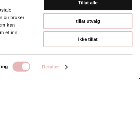
Tillat alle
osiale
n du bruker
Åpningstider
tillat utvalg
som kan
mlet inn
Hverdager 10:00-
Ikke tillat
19:00
Lørdager 10:00-16:00
ring
Detaljer