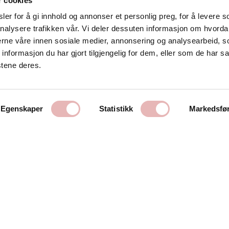
r cookies
er for å gi innhold og annonser et personlig preg, for å levere s
nalysere trafikken vår. Vi deler dessuten informasjon om hvorda
Kontakt oss
nerne våre innen sosiale medier, annonsering og analysearbeid, 
formasjon du har gjort tilgjengelig for dem, eller som de har sa
Stavanger Sentrum AS
stene deres.
Østervåg 6
4006 Stavanger
Tlf:
51 89 51 51
Egenskaper
Statistikk
Markedsfø
E-post:
post@byen.no
Personvernerklæring
Cookies