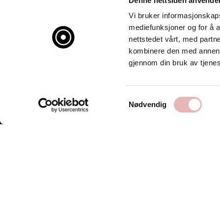
Denne nettsiden anvende
Vi bruker informasjonskapsl
mediefunksjoner og for å a
nettstedet vårt, med part
kombinere den med annen in
gjennom din bruk av tjene
Samtykkevalg
Nødvendig