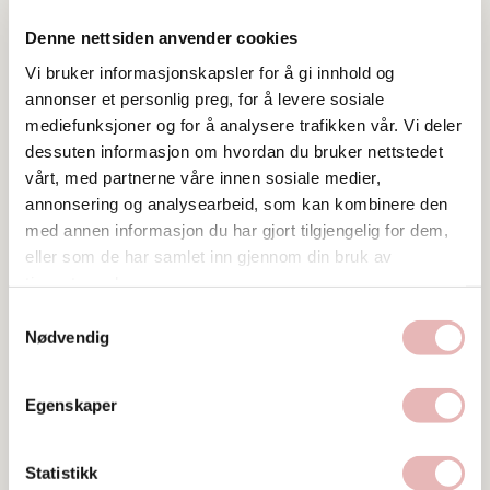
Ta kontakt
Denne nettsiden anvender cookies
jesper@folken.no
Vi bruker informasjonskapsler for å gi innhold og
51564444
annonser et personlig preg, for å levere sosiale
mediefunksjoner og for å analysere trafikken vår. Vi deler
dessuten informasjon om hvordan du bruker nettstedet
vårt, med partnerne våre innen sosiale medier,
annonsering og analysearbeid, som kan kombinere den
med annen informasjon du har gjort tilgjengelig for dem,
eller som de har samlet inn gjennom din bruk av
tjenestene deres.
Bilder
Samtykkevalg
Nødvendig
Egenskaper
Statistikk