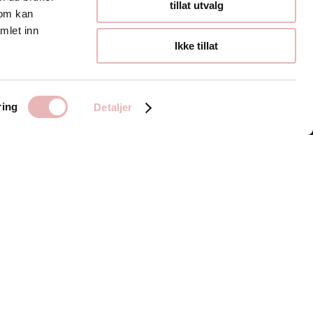
Åpningstider
tillat utvalg
som kan
mlet inn
Hverdager 10:00-
Ikke tillat
19:00
Lørdager 10:00-16:00
ring
Detaljer