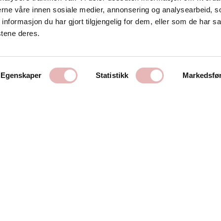
Kontakt oss
nerne våre innen sosiale medier, annonsering og analysearbeid, 
formasjon du har gjort tilgjengelig for dem, eller som de har sa
Stavanger Sentrum AS
stene deres.
Østervåg 6
4006 Stavanger
Tlf:
51 89 51 51
Egenskaper
Statistikk
Markedsfø
E-post:
post@byen.no
Personvernerklæring
Cookies
Getynet CMS | Webdesign og webutvikling av DCode