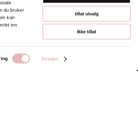
osiale
n du bruker
Åpningstider
tillat utvalg
som kan
mlet inn
Hverdager 10:00-
Ikke tillat
19:00
Lørdager 10:00-16:00
ring
Detaljer