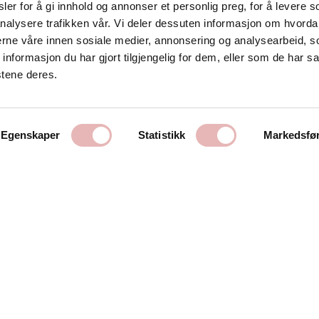
er for å gi innhold og annonser et personlig preg, for å levere s
nalysere trafikken vår. Vi deler dessuten informasjon om hvorda
Kontakt oss
nerne våre innen sosiale medier, annonsering og analysearbeid, 
formasjon du har gjort tilgjengelig for dem, eller som de har sa
Stavanger Sentrum AS
stene deres.
Østervåg 6
4006 Stavanger
Tlf:
51 89 51 51
Egenskaper
Statistikk
Markedsfø
E-post:
post@byen.no
Personvernerklæring
Cookies