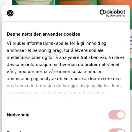
Denne nettsiden anvender cookies
Vi bruker informasjonskapsler for å gi innhold og
annonser et personlig preg, for å levere sosiale
mediefunksjoner og for å analysere trafikken vår. Vi deler
dessuten informasjon om hvordan du bruker nettstedet
vårt, med partnerne våre innen sosiale medier,
annonsering og analysearbeid, som kan kombinere den
med annen informasjon du har gjort tilgjengelig for dem,
eller som de har samlet inn gjennom din bruk av
tjenestene deres.
Nyheter
Samtykkevalg
Nødvendig
Del på sosiale medier