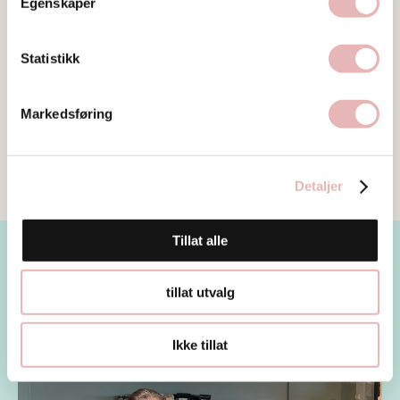
Egenskaper
Statistikk
Markedsføring
Detaljer
Tillat alle
Les mer
tillat utvalg
Ikke tillat