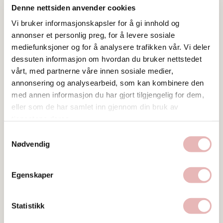
Denne nettsiden anvender cookies
Vi bruker informasjonskapsler for å gi innhold og
annonser et personlig preg, for å levere sosiale
mediefunksjoner og for å analysere trafikken vår. Vi deler
dessuten informasjon om hvordan du bruker nettstedet
vårt, med partnerne våre innen sosiale medier,
Tar digitalt BYENgavekort
annonsering og analysearbeid, som kan kombinere den
med annen informasjon du har gjort tilgjengelig for dem,
Besøksadresse
eller som de har samlet inn gjennom din bruk av
2. etasje, inngang Valberget Kirkegata 32, 4006
tjenestene deres.
STAVANGER
Samtykkevalg
Nødvendig
Web
Besøk nettside
Egenskaper
Ta kontakt
post@spodet.no
Statistikk
51 55 71 43