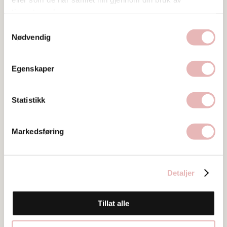
tjenestene deres.
Samtykkevalg
Nødvendig
Egenskaper
Tar BYENgavekortet
Statistikk
Tar digitalt BYENgavekort
Besøksadresse
Markedsføring
Kirkegata 20, 4006 Stavanger
Web
Detaljer
Besøk nettside
Ta kontakt
Tillat alle
Y61.JunkyardStavanger@junkyard.com