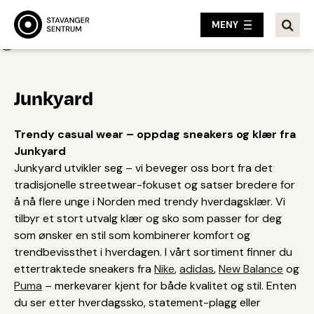
MENY
Tilbake
Junkyard
Trendy casual wear – oppdag sneakers og klær fra
Junkyard
Junkyard utvikler seg – vi beveger oss bort fra det
tradisjonelle streetwear-fokuset og satser bredere for
å nå flere unge i Norden med trendy hverdagsklær. Vi
tilbyr et stort utvalg klær og sko som passer for deg
som ønsker en stil som kombinerer komfort og
trendbevissthet i hverdagen. I vårt sortiment finner du
ettertraktede sneakers fra
Nike
,
adidas
,
New Balance
og
Puma
– merkevarer kjent for både kvalitet og stil. Enten
du ser etter hverdagssko, statement-plagg eller