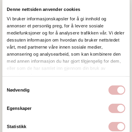
Denne nettsiden anvender cookies
Vi bruker informasjonskapsler for å gi innhold og
annonser et personlig preg, for å levere sosiale
mediefunksjoner og for å analysere trafikken vår. Vi deler
dessuten informasjon om hvordan du bruker nettstedet
vårt, med partnerne våre innen sosiale medier,
annonsering og analysearbeid, som kan kombinere den
med annen informasjon du har gjort tilgjengelig for dem,
eller som de har samlet inn gjennom din bruk av
Besøksadresse
tjenestene deres.
Strandkaien 46, 4005 STAVANGER
Samtykkevalg
Nødvendig
Web
Besøk nettside
Egenskaper
Ta kontakt
faktura@stavanger.havn.no
Statistikk