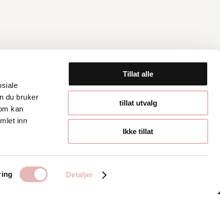
Tillat alle
osiale
n du bruker
Åpningstider
tillat utvalg
som kan
mlet inn
Hverdager 10:00-
Ikke tillat
19:00
Lørdager 10:00-16:00
ring
Detaljer