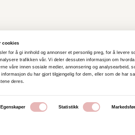
r cookies
er for å gi innhold og annonser et personlig preg, for å levere s
nalysere trafikken vår. Vi deler dessuten informasjon om hvorda
Kontakt oss
nerne våre innen sosiale medier, annonsering og analysearbeid, 
formasjon du har gjort tilgjengelig for dem, eller som de har sa
Stavanger Sentrum AS
stene deres.
Østervåg 6
4006 Stavanger
Tlf:
51 89 51 51
Egenskaper
Statistikk
Markedsfø
E-post:
post@byen.no
Personvernerklæring