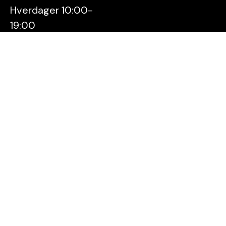
Hverdager 10:00-
19:00
Lørdager 10:00-16:00
Kontakt oss
Stavanger
Sentrum AS
Østervåg 6
4006 Stavanger
Tlf:
51 89 51 51
E-post:
post@byen.no
Personvernerklæring