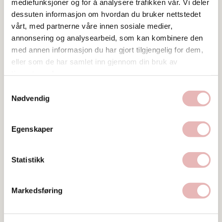
mediefunksjoner og for å analysere trafikken vår. Vi deler
dessuten informasjon om hvordan du bruker nettstedet
vårt, med partnerne våre innen sosiale medier,
annonsering og analysearbeid, som kan kombinere den
med annen informasjon du har gjort tilgjengelig for dem,
Besøksadresse
eller som de har samlet inn gjennom din bruk av
Nygata 10, 4006 STAVANGER
tjenestene deres.
Web
Samtykkevalg
Nødvendig
Besøk nettside
Ta kontakt
Egenskaper
pulsareiendomas@ebilag.com
977 11 220
Statistikk
Markedsføring