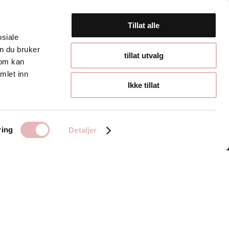
Tillat alle
osiale
n du bruker
Åpningstider
tillat utvalg
som kan
mlet inn
Hverdager 10:00-
Ikke tillat
19:00
Lørdager 10:00-16:00
ring
Detaljer