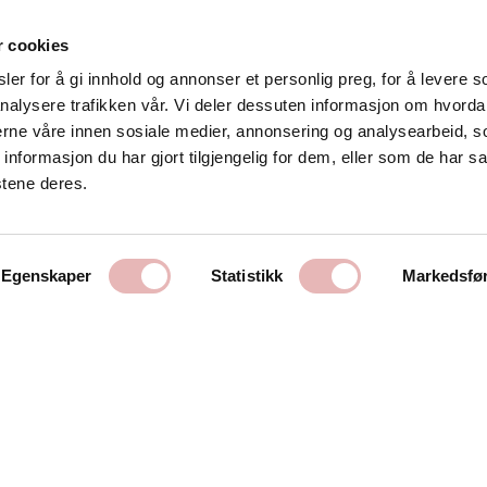
r cookies
er for å gi innhold og annonser et personlig preg, for å levere s
nalysere trafikken vår. Vi deler dessuten informasjon om hvorda
Kontakt oss
nerne våre innen sosiale medier, annonsering og analysearbeid, 
formasjon du har gjort tilgjengelig for dem, eller som de har sa
Stavanger Sentrum AS
stene deres.
Østervåg 6
4006 Stavanger
Tlf:
51 89 51 51
Egenskaper
Statistikk
Markedsfø
E-post:
post@byen.no
Personvernerklæring
Cookies