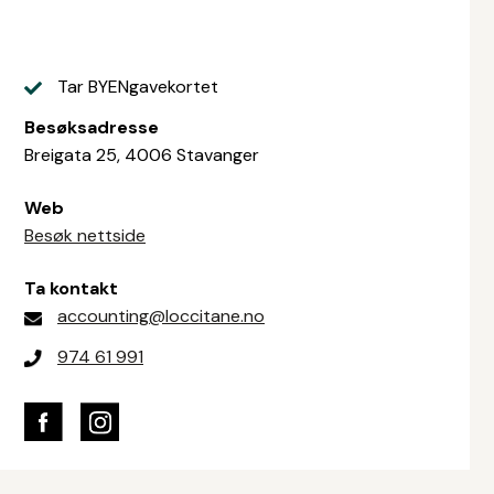
Tar BYENgavekortet
Besøksadresse
Breigata 25, 4006 Stavanger
Web
Besøk nettside
Ta kontakt
accounting@loccitane.no
974 61 991