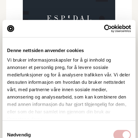
Denne nettsiden anvender cookies
Vi bruker informasjonskapsler for å gi innhold og
annonser et personlig preg, for å levere sosiale
mediefunksjoner og for å analysere trafikken vår. Vi deler
Besøksadresse
dessuten informasjon om hvordan du bruker nettstedet
Leiv Eiriksons gate 55, 4009 STAVANGER
vårt, med partnerne våre innen sosiale medier,
annonsering og analysearbeid, som kan kombinere den
Ta kontakt
med annen informasjon du har gjort tilgjengelig for dem,
anne@espedal.as
eller som de har samlet inn gjennom din bruk av
tjenestene deres.
Samtykkevalg
Nødvendig