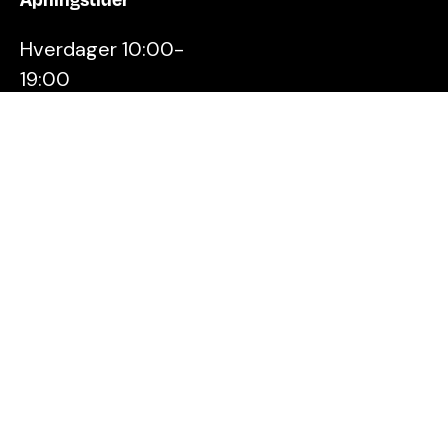
Hverdager 10:00-
19:00
Lørdager 10:00-16:00
Kontakt oss
Stavanger
Sentrum AS
Østervåg 6
4006 Stavanger
Tlf:
51 89 51 51
E-post:
post@byen.no
Personvernerklæring