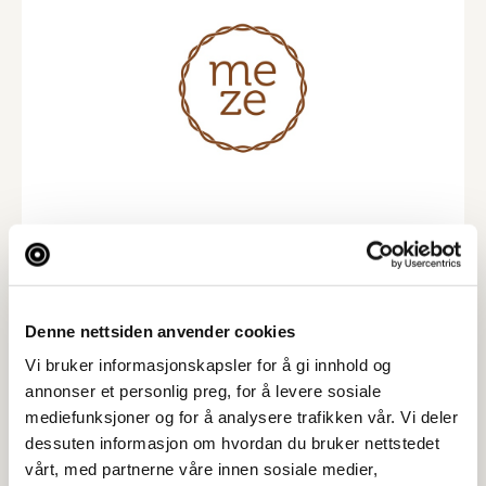
Tar BYENgavekortet
Denne nettsiden anvender cookies
Tar digitalt BYENgavekort
Vi bruker informasjonskapsler for å gi innhold og
Besøksadresse
annonser et personlig preg, for å levere sosiale
Pedersgata 24, 4013 STAVANGER
mediefunksjoner og for å analysere trafikken vår. Vi deler
dessuten informasjon om hvordan du bruker nettstedet
Web
vårt, med partnerne våre innen sosiale medier,