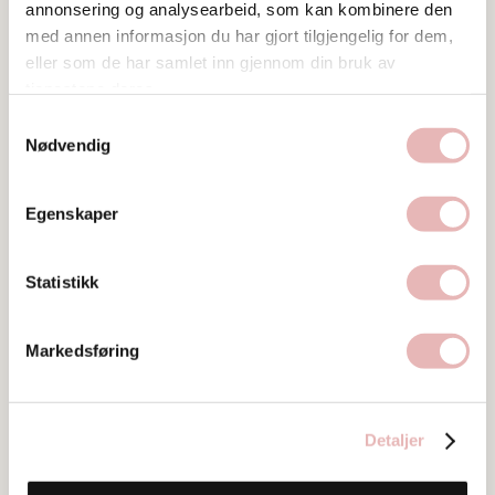
Besøk nettside
annonsering og analysearbeid, som kan kombinere den
med annen informasjon du har gjort tilgjengelig for dem,
Ta kontakt
eller som de har samlet inn gjennom din bruk av
post@meze.no
tjenestene deres.
Samtykkevalg
Nødvendig
Egenskaper
Statistikk
Markedsføring
Detaljer