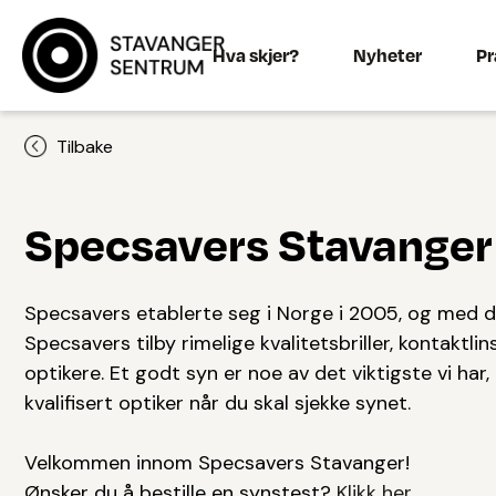
Hva skjer?
Nyheter
Pr
Tilbake
Specsavers Stavanger
Specsavers etablerte seg i Norge i 2005, og med d
Specsavers tilby rimelige kvalitetsbriller, kontaktli
optikere. Et godt syn er noe av det viktigste vi har,
kvalifisert optiker når du skal sjekke synet.
Velkommen innom Specsavers Stavanger!
Ønsker du å bestille en synstest?
Klikk her