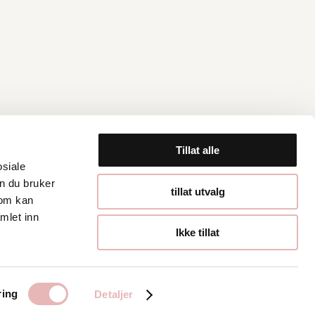
Tillat alle
osiale
n du bruker
Åpningstider
tillat utvalg
som kan
mlet inn
Hverdager 10:00-
Ikke tillat
19:00
Lørdager 10:00-16:00
ring
Detaljer