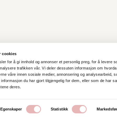
r cookies
er for å gi innhold og annonser et personlig preg, for å levere s
nalysere trafikken vår. Vi deler dessuten informasjon om hvorda
Kontakt oss
nerne våre innen sosiale medier, annonsering og analysearbeid, 
formasjon du har gjort tilgjengelig for dem, eller som de har sa
Stavanger Sentrum AS
stene deres.
Østervåg 6
4006 Stavanger
Tlf:
51 89 51 51
Egenskaper
Statistikk
Markedsfø
E-post:
post@byen.no