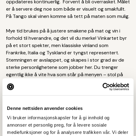
oppdateres kontinuerlig. Forvent å bli overrasket. Målet
er å servere deg noe som både er visuelt og smakfullt.
På Tango skal vinen komme så tett på maten som mulig.
Mye tid brukes på å justere smakene på mat og vin i
forhold til hverandre, og det vil du merke! Vinkartet byr
på et stort spekter, men klassiske vinland som
Frankrike, Italia og Tyskland er tyngst representert.
Stemningen er avslappet, og skapes i stor grad av de
sterke personlighetene som jobber her. Du trenger
egentlig ikke å vite hva som står på menyen – stol på
fagfolkene og deres ønske om å gjøre det aller beste ut
av sesongens råvarer. Alt handler om det du skal få på
tallerkenen og i glasset.
Denne nettsiden anvender cookies
Åpningstider
Vi bruker informasjonskapsler for å gi innhold og
Mandag-tirsdag stengt
annonser et personlig preg, for å levere sosiale
onsdag-fredag 18:00-00:00
mediefunksjoner og for å analysere trafikken vår. Vi deler
lørdag 13:00-17:00(18)