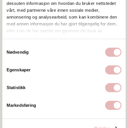
dessuten informasjon om hvordan du bruker nettstedet
søndag stengt
vårt, med partnerne våre innen sosiale medier,
annonsering og analysearbeid, som kan kombinere den
Book bord på Tango her
med annen informasjon du har gjort tilgjengelig for dem,
eller som de har samlet inn gjennom din bruk av
tjenestene deres.
Samtykkevalg
Nødvendig
Tar BYENgavekortet
Egenskaper
Tar digitalt BYENgavekort
Web
Statistikk
Besøk nettside
Markedsføring
Ta kontakt
post@tango-bk.no
51 50 12 30