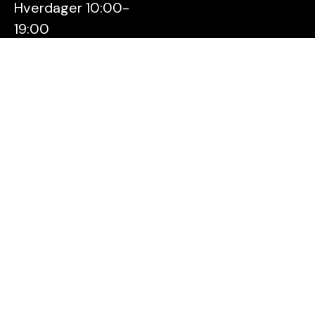
Hverdager 10:00-
19:00
Lørdager 10:00-16:00
Kontakt oss
Stavanger
Sentrum AS
Østervåg 6
4006 Stavanger
Tlf:
51 89 51 51
E-post:
post@byen.no
Personvernerklæring