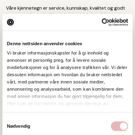
Våre kjennetegn er service, kunnskap, kvalitet og godt
humør med personell som har høy yrkesstolthet.
Åpningstider
Kommer
Denne nettsiden anvender cookies
Vi bruker informasjonskapsler for å gi innhold og
annonser et personlig preg, for å levere sosiale
Tar BYENgavekortet
mediefunksjoner og for å analysere trafikken vår. Vi deler
dessuten informasjon om hvordan du bruker nettstedet
Postadresse
vårt, med partnerne våre innen sosiale medier,
Verksgata 2, 4013 Stavanger
annonsering og analysearbeid, som kan kombinere den
med annen informasjon du har gjort tilgjengelig for dem,
Web
eller som de har samlet inn gjennom din bruk av
Besøk nettside
tjenestene deres.
Samtykkevalg
Ta kontakt
Nødvendig
post@dejavu.no