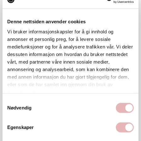
Denne nettsiden anvender cookies
Tar BYENgavekortet
Vi bruker informasjonskapsler for å gi innhold og
Tar digitalt BYENgavekort
annonser et personlig preg, for å levere sosiale
mediefunksjoner og for å analysere trafikken vår. Vi deler
Postadresse
dessuten informasjon om hvordan du bruker nettstedet
Verksgata 2, 4006 Stavanger
vårt, med partnerne våre innen sosiale medier,
annonsering og analysearbeid, som kan kombinere den
Web
med annen informasjon du har gjort tilgjengelig for dem,
Besøk nettside
eller som de har samlet inn gjennom din bruk av
tjenestene deres.
Ta kontakt
Samtykkevalg
Nødvendig
Egenskaper