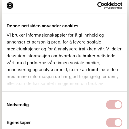
Tar BYENgavekortet
Denne nettsiden anvender cookies
Postadresse
Lars Hertevigsgate 6, Straensenteret, 4005
Vi bruker informasjonskapsler for å gi innhold og
Stavanger
annonser et personlig preg, for å levere sosiale
mediefunksjoner og for å analysere trafikken vår. Vi deler
Web
dessuten informasjon om hvordan du bruker nettstedet
Besøk nettside
vårt, med partnerne våre innen sosiale medier,
annonsering og analysearbeid, som kan kombinere den
Ta kontakt
med annen informasjon du har gjort tilgjengelig for dem,
rune.aadsen@helgomeny.no
eller som de har samlet inn gjennom din bruk av
tjenestene deres.
51505010
Samtykkevalg
Nødvendig
Egenskaper