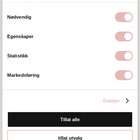
51517171
tjenestene deres.
Samtykkevalg
Nødvendig
Egenskaper
Statistikk
Markedsføring
Detaljer
Tillat alle
tillat utvalg