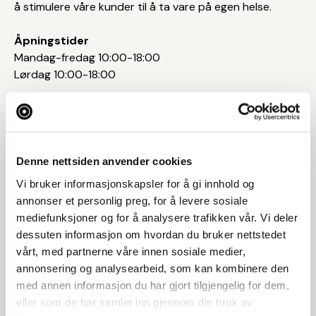
å stimulere våre kunder til å ta vare på egen helse.
Åpningstider
Mandag-fredag 10:00-18:00
Lørdag 10:00-18:00
Tar BYENgavekortet
Denne nettsiden anvender cookies
Postadresse
Vi bruker informasjonskapsler for å gi innhold og
Kirkegata 2, 4006 Stavanger
annonser et personlig preg, for å levere sosiale
mediefunksjoner og for å analysere trafikken vår. Vi deler
Web
dessuten informasjon om hvordan du bruker nettstedet
Besøk nettside
vårt, med partnerne våre innen sosiale medier,
annonsering og analysearbeid, som kan kombinere den
Ta kontakt
med annen informasjon du har gjort tilgjengelig for dem,
hygiea.stavanger@apotek1.no
eller som de har samlet inn gjennom din bruk av