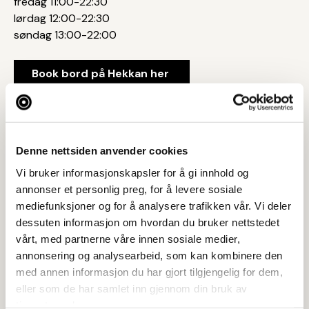
fredag 11:00-22:30
lørdag 12:00-22:30
søndag 13:00-22:00
Book bord på Hekkan her
Denne nettsiden anvender cookies
Tar BYENgavekortet
Vi bruker informasjonskapsler for å gi innhold og
Postadresse
annonser et personlig preg, for å levere sosiale
Samuel J. Sandveds vei 16, 4319 SANDNES
mediefunksjoner og for å analysere trafikken vår. Vi deler
dessuten informasjon om hvordan du bruker nettstedet
Web
vårt, med partnerne våre innen sosiale medier,
Besøk nettside
annonsering og analysearbeid, som kan kombinere den
med annen informasjon du har gjort tilgjengelig for dem,
Ta kontakt
eller som de har samlet inn gjennom din bruk av
razik@hekkanburger.no
tjenestene deres.