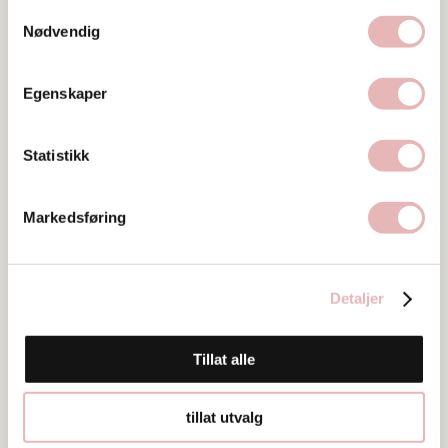
Samtykkevalg
Besøk nettside
Nødvendig
Ta kontakt
Y61.JunkyardStavanger@junkyard.com
Egenskaper
55 21 16 83
Statistikk
Markedsføring
Detaljer
Bilder
Tillat alle
tillat utvalg