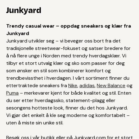
Junkyard
Trendy casual wear – oppdag sneakers og klær fra
Junkyard
Junkyard utvikler seg – vi beveger oss bort fra det
tradisjonelle streetwear-fokuset og satser bredere for
å nå flere unge i Norden med trendy hverdagsklær. Vi
tilbyr et stort utvalg klær og sko som passer for deg
som ønsker en stil som kombinerer komfort og
trendbevissthet i hverdagen. I vårt sortiment finner du
ettertraktede sneakers fra
Nike
,
adidas
,
New Balance
og
Puma
– merkevarer kjent for både kvalitet og stil. Enten
du ser etter hverdagssko, statement-plagg eller
sesongens hotteste look, finner du det hos Junkyard.
Vi gjør det enkelt å kle seg moderne og komfortabelt –
uten å miste sin unike stil.
Besøk oss i vår butikk eller på Junkyard.com for et stort