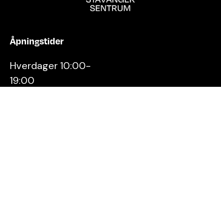
Åpningstider
Hverdager 10:00-
19:00
Lørdager 10:00-16:00
Kontakt oss
Stavanger
Sentrum AS
Østervåg 6
4006 Stavanger
Tlf:
51 89 51 51