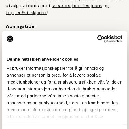
utvalg av blant annet
sneakers
,
hoodies
,
jeans
og
topper & t-skjorter
!
Åpningstider
Mandag-fredag 10:00-19:00
lørdag 10:00-18:00
Denne nettsiden anvender cookies
Vi bruker informasjonskapsler for å gi innhold og
annonser et personlig preg, for å levere sosiale
Tar BYENgavekortet
mediefunksjoner og for å analysere trafikken vår. Vi deler
dessuten informasjon om hvordan du bruker nettstedet
Tar digitalt BYENgavekort
vårt, med partnerne våre innen sosiale medier,
annonsering og analysearbeid, som kan kombinere den
Postadresse
med annen informasjon du har gjort tilgjengelig for dem,
Postboks 124, 1377 BILLINGSTAD
eller som de har samlet inn gjennom din bruk av
tjenestene deres.
Web