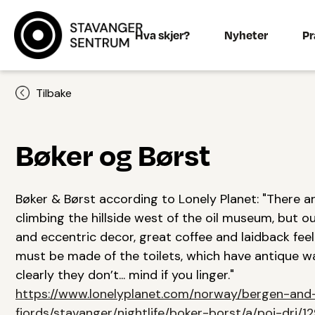
Hva skjer?
Nyheter
Pr
Tilbake
Bøker og Børst
Bøker & Børst according to Lonely Planet: "There ar
climbing the hillside west of the oil museum, but o
and eccentric decor, great coffee and laidback fee
must be made of the toilets, which have antique wa
clearly they don’t... mind if you linger."
https://www.lonelyplanet.com/norway/bergen-and
fjords/stavanger/nightlife/boker-borst/a/poi-dri