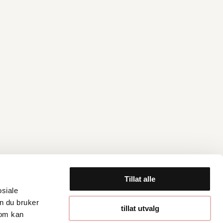
Tillat alle
osiale
n du bruker
Åpningstider
tillat utvalg
som kan