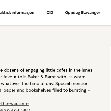
aktisk informasjon
CID
Oppdag Stavanger
e dozens of engaging little cafes in the lanes
ur favourite is Bøker & Børst with its warm
l whatever the time of day. Special mention
llpaper and bookshelves filled to bursting –
-the-western-
/1290634/360187