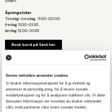
utsikt!
Åpningstider
​​​​​​Tirsdag-torsdag 11:00-00:00
fredag 11:00-01:30
lørdag 12:00-01:30
Book bord på Seid her
Denne nettsiden anvender cookies
Tar BYENgavekortet
Vi bruker informasjonskapsler for å gi innhold og
Postadresse
annonser et personlig preg, for å levere sosiale
Knud Holms gate 8, 4005 STAVANGER
mediefunksjoner og for å analysere trafikken vår. Vi deler
dessuten informasjon om hvordan du bruker nettstedet
Web
vårt, med partnerne våre innen sosiale medier,
Besøk nettside