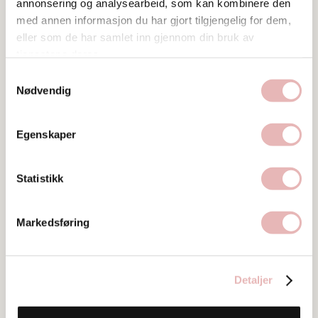
annonsering og analysearbeid, som kan kombinere den
med annen informasjon du har gjort tilgjengelig for dem,
Ta kontakt
eller som de har samlet inn gjennom din bruk av
post@seidrestaurant.no
tjenestene deres.
Samtykkevalg
Nødvendig
Egenskaper
Bilder
Statistikk
Markedsføring
Detaljer