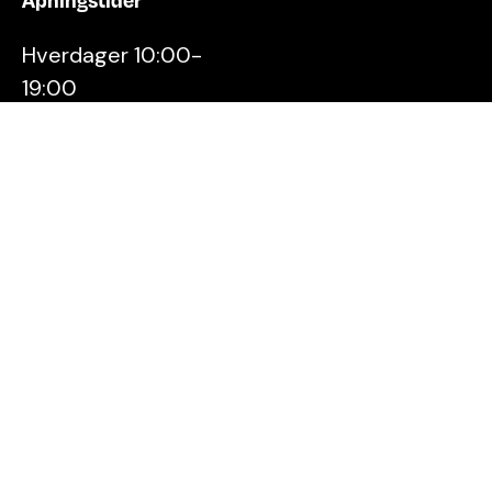
Hverdager 10:00-
19:00
Lørdager 10:00-16:00
Kontakt oss
Stavanger
Sentrum AS
Østervåg 6
4006 Stavanger
Tlf:
51 89 51 51
E-post:
post@byen.no
Personvernerklæring