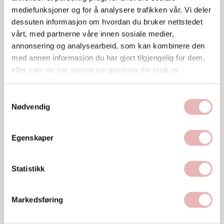
mediefunksjoner og for å analysere trafikken vår. Vi deler
dessuten informasjon om hvordan du bruker nettstedet
Tar BYENgavekortet
vårt, med partnerne våre innen sosiale medier,
annonsering og analysearbeid, som kan kombinere den
Tar digitalt BYENgavekort
med annen informasjon du har gjort tilgjengelig for dem,
eller som de har samlet inn gjennom din bruk av
Postadresse
tjenestene deres.
Kirkegata 3, 4006 STAVANGER
Samtykkevalg
Nødvendig
Web
Besøk nettside
Egenskaper
Ta kontakt
bernhardhansen@faktura.poweroffice.net
Statistikk
51893826
Markedsføring