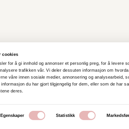
r cookies
er for å gi innhold og annonser et personlig preg, for å levere s
nalysere trafikken vår. Vi deler dessuten informasjon om hvorda
Kontakt oss
nerne våre innen sosiale medier, annonsering og analysearbeid, 
formasjon du har gjort tilgjengelig for dem, eller som de har sa
Stavanger Sentrum AS
stene deres.
Østervåg 6
4006 Stavanger
Tlf:
51 89 51 51
Egenskaper
Statistikk
Markedsfø
E-post:
post@byen.no