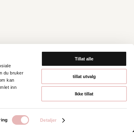
Tillat alle
osiale
n du bruker
Åpningstider
tillat utvalg
som kan
mlet inn
Hverdager 10:00-
Ikke tillat
19:00
Lørdager 10:00-16:00
ring
Detaljer