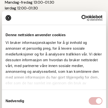
Mandag-fredag 13:00-01:30
lørdag 12:00-01:30
søndag 13:00-01:30
Denne nettsiden anvender cookies
Postadresse
Vi bruker informasjonskapsler for å gi innhold og
Nytorget 14, 4013 STAVANGER
annonser et personlig preg, for å levere sosiale
mediefunksjoner og for å analysere trafikken vår. Vi deler
Web
dessuten informasjon om hvordan du bruker nettstedet
Besøk nettside
vårt, med partnerne våre innen sosiale medier,
annonsering og analysearbeid, som kan kombinere den
Ta kontakt
med annen informasjon du har gjort tilgjengelig for dem,
kontakt@martinique.no
eller som de har samlet inn gjennom din bruk av
tjenestene deres.
Samtykkevalg
Nødvendig