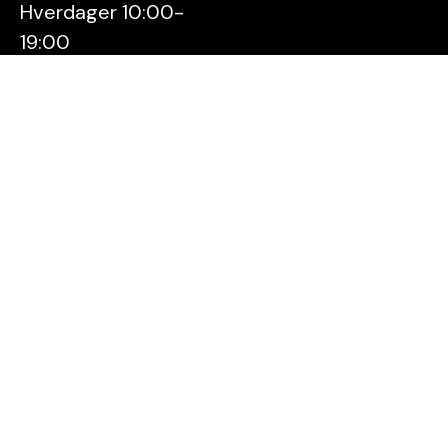
Hverdager 10:00-
19:00
Lørdager 10:00-16:00
Kontakt oss
Stavanger
Sentrum AS
Østervåg 6
4006 Stavanger
Tlf:
51 89 51 51
E-post:
post@byen.no
Personvernerklæring