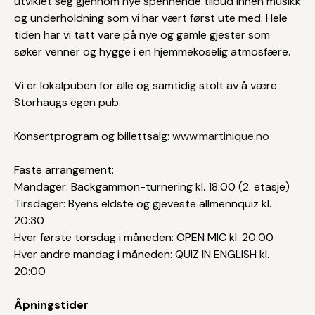
utviklet seg gjennom nye spennende tilbud innen musikk
og underholdning som vi har vært først ute med. Hele
tiden har vi tatt vare på nye og gamle gjester som
søker venner og hygge i en hjemmekoselig atmosfære.
Vi er lokalpuben for alle og samtidig stolt av å være
Storhaugs egen pub.
Konsertprogram og billettsalg:
www.martinique.no
Faste arrangement:
Mandager: Backgammon-turnering kl. 18:00 (2. etasje)
Tirsdager: Byens eldste og gjeveste allmennquiz kl.
20:30
Hver første torsdag i måneden: OPEN MIC kl. 20:00
Hver andre mandag i måneden: QUIZ IN ENGLISH kl.
20:00
Åpningstider