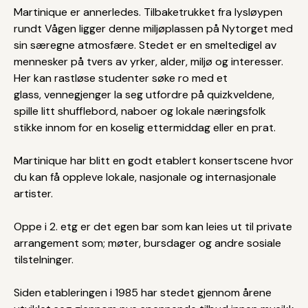
Martinique er annerledes. Tilbaketrukket fra lysløypen
rundt Vågen ligger denne miljøplassen på Nytorget med
sin særegne atmosfære. Stedet er en smeltedigel av
mennesker på tvers av yrker, alder, miljø og interesser.
Her kan rastløse studenter søke ro med et
glass, vennegjenger la seg utfordre på quizkveldene,
spille litt shufflebord, naboer og lokale næringsfolk
stikke innom for en koselig ettermiddag eller en prat.
Martinique har blitt en godt etablert konsertscene hvor
du kan få oppleve lokale, nasjonale og internasjonale
artister.
Oppe i 2. etg er det egen bar som kan leies ut til private
arrangement som; møter, bursdager og andre sosiale
tilstelninger.
Siden etableringen i 1985 har stedet gjennom årene