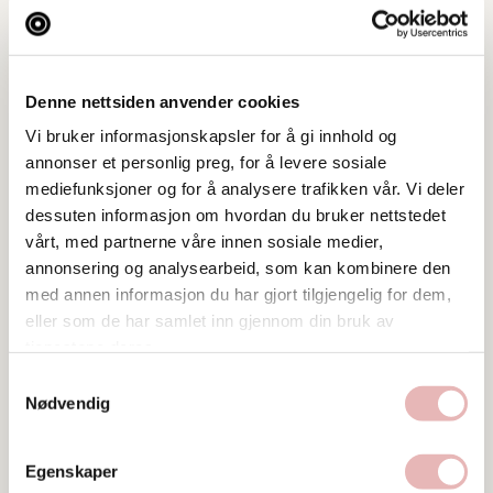
lørdag 15:00-02:00 (bar og restaurant)
Søndag-stengt
Denne nettsiden anvender cookies
Book bord på Bullock her
Vi bruker informasjonskapsler for å gi innhold og
annonser et personlig preg, for å levere sosiale
mediefunksjoner og for å analysere trafikken vår. Vi deler
dessuten informasjon om hvordan du bruker nettstedet
vårt, med partnerne våre innen sosiale medier,
Tar BYENgavekortet
annonsering og analysearbeid, som kan kombinere den
med annen informasjon du har gjort tilgjengelig for dem,
Postadresse
eller som de har samlet inn gjennom din bruk av
c/o Metro Bowling AS, 3223 Sandefjord
tjenestene deres.
Web
Samtykkevalg
Nødvendig
Besøk nettside
Ta kontakt
Egenskaper
ole@bullock.no