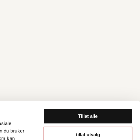
Tillat alle
osiale
n du bruker
Åpningstider
tillat utvalg
som kan