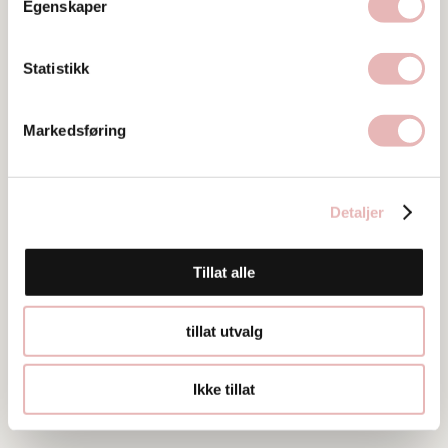
Klubbgata 5, 4013 Stavanger
Egenskaper
Web
Statistikk
Besøk nettside
Ta kontakt
Markedsføring
j13@bikbok.com
55211704
Detaljer
Tillat alle
tillat utvalg
Ikke tillat