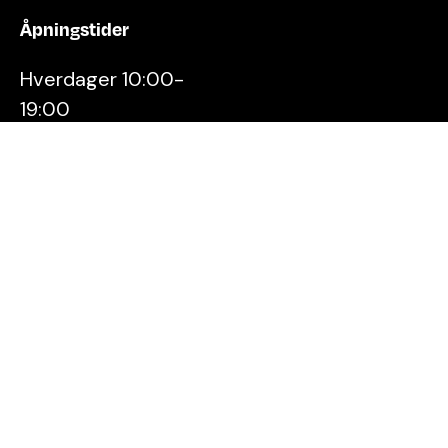
Åpningstider
Hverdager 10:00-
19:00
Lørdager 10:00-16:00
Kontakt oss
Stavanger
Sentrum AS
Østervåg 6
4006 Stavanger
Tlf:
51 89 51 51
E-post:
post@byen.no