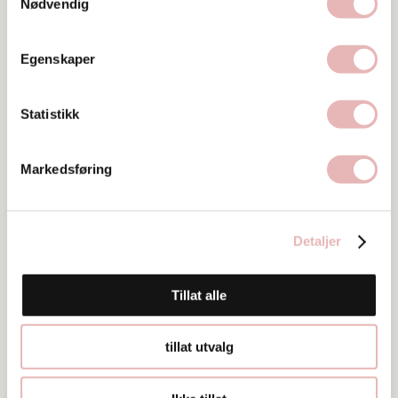
Nødvendig
Tar BYENgavekortet
Tar digitalt BYENgavekort
Egenskaper
Besøksadresse
Arne Rettedals gate 14, 4008 STAVANGER
Statistikk
Web
Markedsføring
Besøk nettside
Ta kontakt
jeanette.landaas@choice.no
Detaljer
51502500
Tillat alle
tillat utvalg