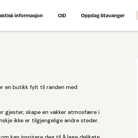
aktisk informasjon
CID
Oppdag Stavanger
r en butikk fylt til randen med
for gjester, skape en vakker atmosfære i
skje ikke er tilgjengelige andre steder.
som kan inspirere deg til å lage delikate