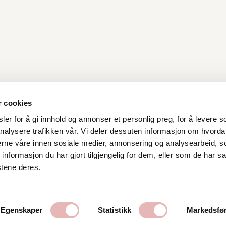
r cookies
er for å gi innhold og annonser et personlig preg, for å levere s
nalysere trafikken vår. Vi deler dessuten informasjon om hvorda
Kontakt oss
nerne våre innen sosiale medier, annonsering og analysearbeid, 
formasjon du har gjort tilgjengelig for dem, eller som de har sa
Stavanger Sentrum AS
stene deres.
Østervåg 6
4006 Stavanger
Tlf:
51 89 51 51
Egenskaper
Statistikk
Markedsfø
E-post:
post@byen.no