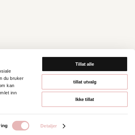
Tillat alle
osiale
n du bruker
Åpningstider
tillat utvalg
som kan
mlet inn
Hverdager 10:00-
Ikke tillat
19:00
Lørdager 10:00-16:00
ring
Detaljer