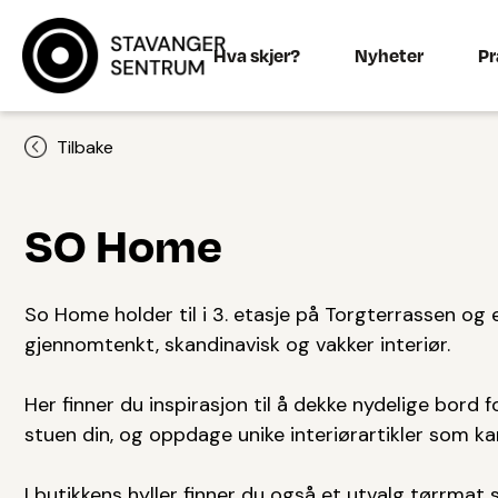
Hva skjer?
Nyheter
Pr
Tilbake
SO Home
So Home holder til i 3. etasje på Torgterrassen og e
gjennomtenkt, skandinavisk og vakker interiør.
Her finner du inspirasjon til å dekke nydelige bord 
stuen din, og oppdage unike interiørartikler som kan
I butikkens hyller finner du også et utvalg tørrmat 