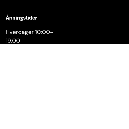
Åpningstider
Hverdager 10:00-
19:00
Lørdager 10:00-16:00
Kontakt oss
Stavanger
Sentrum AS
Østervåg 6
4006 Stavanger
Tlf:
51 89 51 51
E-post: