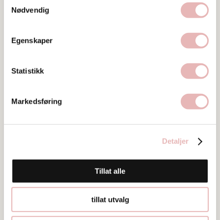
Nødvendig
Egenskaper
Tar BYENgavekortet
Besøksadresse
Statistikk
Breigata 10, 4006 STAVANGER
Web
Markedsføring
Besøk nettside
Ta kontakt
Detaljer
post@cosba.no
98 23 85 20
Tillat alle
tillat utvalg